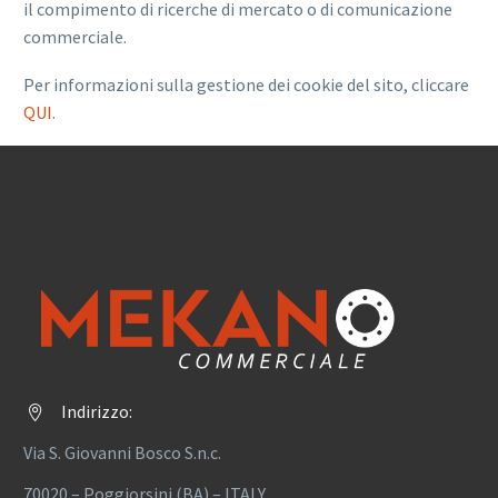
il compimento di ricerche di mercato o di comunicazione
commerciale.
Per informazioni sulla gestione dei cookie del sito, cliccare
QUI
.
Indirizzo:


Via S. Giovanni Bosco S.n.c.
70020 – Poggiorsini (BA) – ITALY